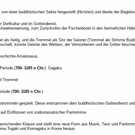
on einer buddhistischen Sekte hergestellt (Nichiren) und diente der Begleitu
r Dorfkultur und im Gottesdienst.
ls Unwetterwarnung, zum Zurückrufen der Fischerboote in den heimatlichen Hafe
er als heilig, und die Trommel als Sitz der Geister (Trommel als Stimme Budd
schaft, konnte Geister des Wetters, der Verstorbenen und der Götter beschw
eschichte Amaterasus.
Periode (
700- 1185 n Chr.
): Gagaku
nd Trommel
eriode (
700- 1185 n Chr.
)
kotrommeln gespielt. Diese entstammen dem buddhistischen Gottesdienst und
.
 auf Einflüssen von südostasiatischer Pantomime
errschenden Klasse und stellt eine neue Form aus Musik, Tanz und Pantomi
China Togaki und Komagaku in Korea heraus.