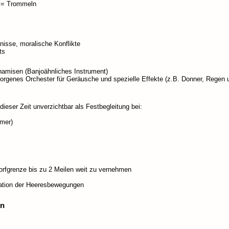
mi= Trommeln
nisse, moralische Konflikte
ts
hamisen (Banjoähnliches Instrument)
orgenes Orchester für Geräusche und spezielle Effekte (z.B. Donner, Regen u
dieser Zeit unverzichtbar als Festbegleitung bei:
mmer)
orfgrenze bis zu 2 Meilen weit zu vernehmen
ation der Heeresbewegungen
ln