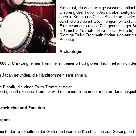
Sicher ist, dass es wenige wissenschaftlich
Ursprung des Taiko in Japan, aber zeitglei
auch in Korea und China. Alle diese Länder 
durch die Seidenstraße in engem wirtschaft
Eine besonders reiche Zeit gegenseitiger B
n. Christus (Yamato, Nara, Heian Periode).
Richtige Taiko Trommeln finden sich erstm
Periode)
Archäologie
000 v. Chr
) zeigt einen Trommler mit einer 6 Fuß großen Trommel ähnlich de
n Japan gefunden, die Handtrommeln sehr ähneln.
e Plastik, die einen Taiko-Trommler zeigt.
nde, hautbezogene Trommel wird mit einem Stab in der rechten Hand gespielt.
Geschichte und Funktion
agura
 diente der Unterhaltung der Götter und war eine Kombination aus Gesang un