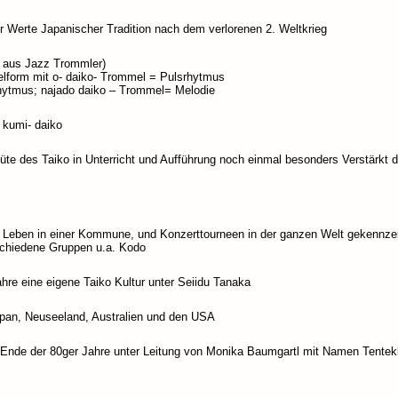
r Werte Japanischer Tradition nach dem verlorenen 2. Weltkrieg
us aus Jazz Trommler)
elform mit o- daiko- Trommel = Pulsrhytmus
hytmus; najado daiko – Trommel= Melodie
r kumi- daiko
te des Taiko in Unterricht und Aufführung noch einmal besonders Verstärkt du
g, Leben in einer Kommune, und Konzerttourneen in der ganzen Welt gekennzei
schiedene Gruppen u.a. Kodo
hre eine eigene Taiko Kultur unter Seiidu Tanaka
Japan, Neuseeland, Australien und den USA
 Ende der 80ger Jahre unter Leitung von Monika Baumgartl mit Namen Tentek