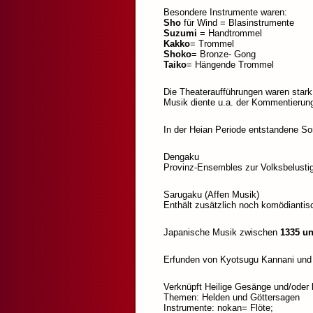
Besondere Instrumente waren:
Sho
für Wind = Blasinstrumente
Suzumi
= Handtrommel
Kakko
= Trommel
Shoko
= Bronze- Gong
Taiko
= Hängende Trommel
Die Theateraufführungen waren stark 
Musik diente u.a. der Kommentierun
In der Heian Periode entstandene S
Dengaku
Provinz-Ensembles zur Volksbelusti
Sarugaku (Affen Musik)
Enthält zusätzlich noch komödianti
Japanische Musik zwischen
1335 u
Erfunden von Kyotsugu Kannani un
Verknüpft Heilige Gesänge und/oder 
Themen: Helden und Göttersagen
Instrumente: nokan= Flöte;