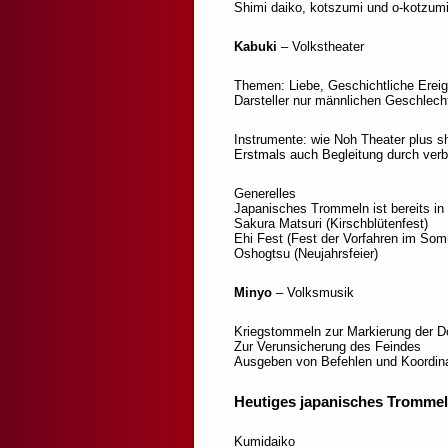
Shimi daiko, kotszumi und o-kotzu
Kabuki
– Volkstheater
Themen: Liebe, Geschichtliche Ereig
Darsteller nur männlichen Geschlech
Instrumente: wie Noh Theater plus s
Erstmals auch Begleitung durch verb
Generelles
Japanisches Trommeln ist bereits in 
Sakura Matsuri (Kirschblütenfest)
Ehi Fest (Fest der Vorfahren im So
Oshogtsu (Neujahrsfeier)
Minyo
– Volksmusik
Kriegstommeln zur Markierung der D
Zur Verunsicherung des Feindes
Ausgeben von Befehlen und Koordin
Heutiges japanisches Tromme
Kumidaiko